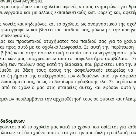
ρονική αλληλογραφία.
ννομο συμφέρον του σχολείου αφενός να σας ενημερώνει για δρ
συνεργασία και με άλλους εκπαιδευτικούς κλπ. φορείς) και, αφε
ς γονείς και κηδεμόνες, και το σχολείο, ως αναμνηστικού της σ
ο φωτογραφιών και βίντεο του παιδιού σας, μόνον με την προη
 επεξεργασίας.
ίας και προσωπικού ατυχήματος του παιδιού σας για το χρόνο
και προς αυτό με το σχολικό λεωφορείο. Σε αυτή την περίπτωση
ιαβιβάζονται στην ασφαλιστική εταιρία που συνεργαζόμαστε μ
βατικών μας υποχρεώσεων από το ασφαλιστήριο συμβόλαιο. Σημ
δή των παιδιών σας) κατά τη διάρκεια, που βρίσκεται υπό την ε
ύμεθα με βάση τους όρους της ασφαλιστικής εταιρείας να
τα ζητήματα της επεξεργασίας των δεδομένων από την ασφαλισ
α δικαιώματά σας, όπως το δικαίωμα πρόσβασης κλπ. Σε περίπτωσ
από το Σχολείο μας στις εταιρείες αυτές, και εφόσον αυτό γ
μένων περιλαμβάνει την αρχειοθέτησή τους σε φυσικό και ηλεκτρ
 δεδομένων
ούνται από το σχολείο μας κατά το χρόνο που ορίζεται για κά
ιώσεων, επί όσο χρόνο απαιτείται για την αμετάκλητη επίλυσή του