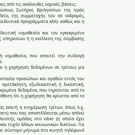
ες από τις ακόλουθες νομικές βάσεις:
ώσεως Σωτήρος Βριλησσίων της Ιεράς
είο, της συμμετοχής του σε εκδρομές,
κπαιδευτικά προγράμματα κλπ)- καθώς και η
ευτική νομοθεσία και τον εγκεκριμένο
ής υπηρεσιών ή η εκτέλεση της σύμβασης
ή νομοθεσία, που απαιτεί την συλλογή
α.
αι η χορήγηση δεδομένων σε τρίτους για
ροστασία προσώπων και αγαθών εντός του
 αμετάκλητη, εξωδικαστική ή δικαστική,
εκριμένα δεδομένα, που τηρούνται από το
όθεση ότι η χορήγηση θα κρίνεται από το
ς (και/ή η ενημέρωση τρίτων, όπως λ.χ.
tters) που σας αποστέλλονται μέσω απλού
ειστής ομάδας στο viber (η οποία έχει
 και τυχόν άλλων κοινωνικών δικτύων. Για
 με σύντομο μήνυμα στο κινητό τηλέφωνό