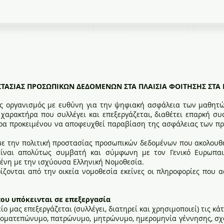
Ιερός Ναός Μεταμορφώσεως Σωτήρος Βριλησσίων
ευτήρια
Σύλλογος Άγιος Κοσμάς ο Αιτωλός
ΣΤΑΣΙΑΣ ΠΡΟΣΩΠΙΚΩΝ ΔΕΔΟΜΕΝΩΝ ΣΤΑ ΠΛΑΙΣΙΑ ΦΟΙΤΗΣΗΣ ΣΤΑ
ός οργανισμός με ευθύνη για την ψηφιακή ασφάλεια των μαθητώ
αρακτήρα που συλλέγει και επεξεργάζεται, διαθέτει επαρκή συ
τρα προκειμένου να αποφευχθεί παραβίαση της ασφάλειας των 
ε την πολιτική προστασίας προσωπικών δεδομένων που ακολουθε
είναι απολύτως συμβατή και σύμφωνη με τον Γενικό Ευρωπα
μένη με την ισχύουσα Ελληνική Νομοθεσία.
ζονται από την οικεία νομοθεσία εκείνες οι πληροφορίες που 
ου υπόκεινται σε επεξεργασία
είο μας επεξεργάζεται (συλλέγει, διατηρεί και χρησιμοποιεί) τις 
νοματεπώνυμο, πατρώνυμο, μητρώνυμο, ημερομηνία γέννησης, σχο