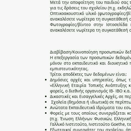
Μετά την αποφοίτηση του παιδιού σας τ
για τις δράσεις του σχολείου (π.χ. εκδη
Οπτικοακουστικό υλικό (φωτογραφίες/βίν
ανακαλέσετε νωρίτερα τη συγκατάθεσή 
Φωτογραφίες/βίντεο στην Ιστοσελίδα
ανακαλέσετε νωρίτερα τη συγκατάθεσή 
Διαβίβαση/Κοινοποίηση προσωπικών δεδ
Η επεξεργασία των προσωπικών δεδομένω
μόνον στο εκπαιδευτικό και διοικητικ
εμπιστευτικότητας.
Τρίτοι αποδέκτες των δεδομένων είναι:
Δημόσιες αρχές και υπηρεσίες, όπως τ
«Ελληνική Εταιρία Τοπικής Ανάπτυξης κ
φορείς, ο διεθνής οργανισμός ΙΒ- ΙΒΟ κ.α.
Δικαστικές και Εισαγγελικές Αρχές, σε 
Σχολεία (δημόσια ή ιδιωτικά) σε περίπτ
Ανώτατα Εκπαιδευτικά Ιδρύματα του εσω
Φορείς με τους οποίους συνεργάζεται κ
(π.χ. Ένωση Ελλήνων Φυσικών, Ελληνικ
Γαλλικό Ινστιτούτο, Ινστιτούτο Goethe, τ
Εξωτερικοί συνεργάτες του σχολείου, ό