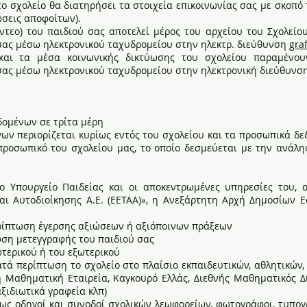
ο σχολείο θα διατηρήσει τα στοιχεία επικοινωνίας σας με σκοπό
λώσεις αποφοίτων).
τεο) του παιδιού σας αποτελεί μέρος του αρχείου του Σχολείου 
σας μέσω ηλεκτρονικού ταχυδρομείου στην ηλεκτρ. διεύθυνση
gra
 και τα μέσα κοινωνικής δικτύωσης του σχολείου παραμένου
σας μέσω ηλεκτρονικού ταχυδρομείου στην ηλεκτρονική διεύθυνσ
ομένων σε τρίτα μέρη
ν περιορίζεται κυρίως εντός του σχολείου και τα προσωπικά δεδ
ό προσωπικό του σχολείου μας, το οποίο δεσμεύεται με την ανά
ο Υπουργείο Παιδείας και οι αποκεντρωμένες υπηρεσίες του, ο
αι Αυτοδιοίκησης Α.Ε. (ΕΕΤΑΑ)», η Ανεξάρτητη Αρχή Δημοσίων Ε
περίπτωση έγερσης αξιώσεων ή αξιόποινων πράξεων
ωση μετεγγραφής του παιδιού σας
τερικού ή του εξωτερικού
ατά περίπτωση το σχολείο στο πλαίσιο εκπαιδευτικών, αθλητικών
ή Μαθηματική Εταιρεία, Καγκουρό Ελλάς, Διεθνής Μαθηματικός Δ
αξιδιωτικά γραφεία κλπ)
πως οδηγοί και συνοδοί σχολικών λεωφορείων, φωτογράφοι, τυπογ