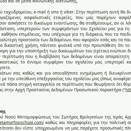
ίδα και σε μέσα κοινωνικής δικτύωσης,
 ταχυδρομείου, e-mail ή sms ή viber. Στην περίπτωση αυτή θα 
γαζόμενες ασφαλιστικές εταιρείες, που μας παρέχουν ασφά
ν ασκήσετε το δικαίωμα εναντίωσης, θα σταθμίσουμε, αν οι λόγοι
τάσταση, υπερτερούν των συμφερόντων του Σχολείου μας για τη
αθήκον επιμέλειας, που υπέχουμε για τη διάρκεια, που τα παιδι
 καλύτερη προστασία των δεδομένων, που αφορούν εσάς και τα παι
α δικαστική χρήση, πάντοτε φυσικά υπό την προϋπόθεση ότι το σ
φορη για την υποστήριξη των δικαιωμάτων του (τρίτου) ενώπιον δ
 περίπτωση που η διαβίβαση των δεδομένων είναι απαραίτητη 
καστικώς το έννομο συμφέρον του σχολείου μας υπερτερεί κα
ήσετε.
άτων σας καθώς και για οποιαδήποτε ενημέρωση ή διευκρίνιση
ε με την υπεύθυνη επεξεργασίας του σχολείου μας (όπως αναφέρε
ανά πάσα στιγμή καταγγελία σε περίπτωση που θεωρήσετε ότι θίγ
 σας στην Αρχή Προστασίας Δεδομένων Προσωπικού Χαρακτήρα ("
ht
σης
ρού Ναού Μεταμορφώσεως του Σωτήρος Βριλησσίων της Ιεράς Αρχ
etamorfosischool.com/
καθώς και πληροφορίες για την πολιτική α
τότοπο δεν είστε υποχρεωμένοι να μας παρέχετε προσωπικές πλ