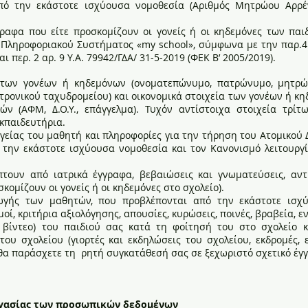
πό την εκάστοτε ισχύουσα νομοθεσία (Αριθμός Μητρώου Αρρένω
αφα που είτε προσκομίζουν οι γονείς ή οι κηδεμόνες των παιδ
Πληροφοριακού Συστήματος «my school», σύμφωνα με την παρ.4β, 
αι περ. 2 αρ. 9 Υ.Α. 79942/ΓΔΑ/ 31-5-2019 (ΦΕΚ Β’ 2005/2019).
ς των γονέων ή κηδεμόνων (ονοματεπώνυμο, πατρώνυμο, μητρώ
τρονικού ταχυδρομείου) και οικονομικά στοιχεία των γονέων ή κ
ν (ΑΦΜ, Δ.Ο.Υ., επάγγελμα). Τυχόν αντίστοιχα στοιχεία τρί
κπαιδευτήρια.
είας του μαθητή και πληροφορίες για την τήρηση του Ατομικού Δ
την εκάστοτε ισχύουσα νομοθεσία και τον Κανονισμό λειτουργία
τουν από ιατρικά έγγραφα, βεβαιώσεις και γνωματεύσεις, αντ
ομίζουν οι γονείς ή οι κηδεμόνες στο σχολείο).
γωγής των μαθητών, που προβλέπονται από την εκάστοτε ισχύ
οί, κριτήρια αξιολόγησης, απουσίες, κυρώσεις, ποινές, βραβεία, 
βίντεο) του παιδιού σας κατά τη φοίτησή του στο σχολείο κα
 του σχολείου (γιορτές και εκδηλώσεις του σχολείου, εκδρομές,
 θα παράσχετε τη ρητή συγκατάθεσή σας σε ξεχωριστό σχετικό έγ
εργασίας των προσωπικών δεδομένων