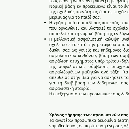
τους (sms ή web sms ή viber) ή με ηλεκτ
Νομική βάση εν προκειμένω είναι το έ
της σχολικής κοινότητας (και σε τυχόν 
μέριμνας για το παιδί σας.
Η χρήση από το παιδί σας και εσάς -του
που οργανώνει και υλοποιεί το σχολεί
αποτελεί και τη νομική βάση της εν λόγω
Η μελλοντική ασφαλιστική κάλυψη υγε
σχολείου είτε κατά την μεταφορά από 
δικών σας ως γονείς και κηδεμόνες δ
ασφαλιστικού κινδύνου, βάση των συμ
ασφάλιση ατυχήματος υπέρ τρίτου (δηλα
της ασφαλιστικής σύμβασης υποχρεο
ασφαλιζομένων μαθητών ανά τάξη. Για 
απευθείας στην ίδια για να ασκήσετε τ
για τη διαβίβαση των δεδομένων σας 
ασφαλιστική εταιρία.
Η επεξεργασία των προσωπικών σας δεδο
Χρόνος τήρησης των προσωπικών σας
Τα ανωτέρω προσωπικά δεδομένα διατηρ
νομοθεσία και, σε περίπτωση έγερσης αξ