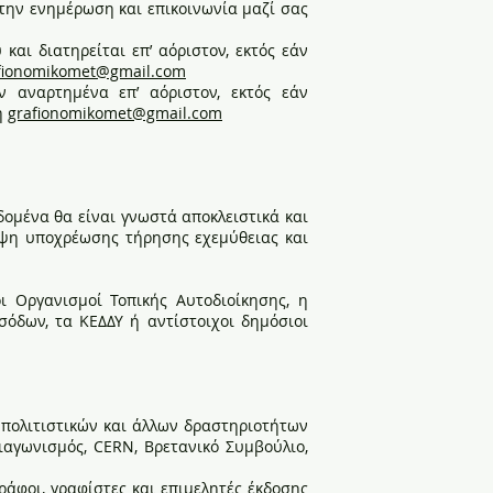
 την ενημέρωση και επικοινωνία μαζί σας
και διατηρείται επ’ αόριστον, εκτός εάν
fionomikomet@gmail.com
ν αναρτημένα επ’ αόριστον, εκτός εάν
η
grafionomikomet@gmail.com
ομένα θα είναι γνωστά αποκλειστικά και
ληψη υποχρέωσης τήρησης εχεμύθειας και
ι Οργανισμοί Τοπικής Αυτοδιοίκησης, η
σόδων, τα ΚΕΔΔΥ ή αντίστοιχοι δημόσιοι
, πολιτιστικών και άλλων δραστηριοτήτων
ιαγωνισμός, CERN, Βρετανικό Συμβούλιο,
ράφοι, γραφίστες και επιμελητές έκδοσης