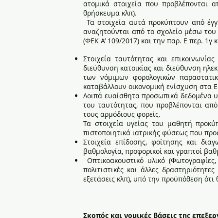
ατομικά στοιχεία που προβλέπονται α
θρήσκευμα κλπ).
Τα στοιχεία αυτά προκύπτουν από έγγρ
αναζητούνται από το σχολείο μέσω του 
(ΦΕΚ Α’ 109/2017) και την παρ. Ε περ. 1γ κ
Στοιχεία ταυτότητας και επικοινωνία
διεύθυνση κατοικίας και διεύθυνση ηλεκ
των νόμιμων φορολογικών παραστατικώ
καταβάλλουν οικονομική ενίσχυση στα Ε
Λοιπά ευαίσθητα προσωπικά δεδομένα υγ
του ταυτότητας, που προβλέπονται από 
τους αρμόδιους φορείς.
Τα στοιχεία υγείας του μαθητή προκύπ
πιστοποιητικά ιατρικής φύσεως που προσκ
Στοιχεία επίδοσης, φοίτησης και δια
βαθμολογία, προφορικοί και γραπτοί βαθμ
Οπτικοακουστικό υλικό (Φωτογραφίες, 
πολιτιστικές και άλλες δραστηριότητες
εξετάσεις κλπ), υπό την προϋπόθεση ότι
Σκοπός και νομικές βάσεις της επεξ