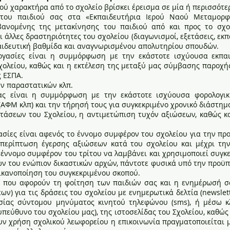
 χαρακτήρα από το σχολείο βρίσκει έρεισμα σε μία ή περισσότερ
 του παιδιού σας στα «Εκπαιδευτήρια Ιερού Ναού Μεταμορφ
ανομένης της μετακίνησης του παιδιού από και προς το σχολ
και άλλες δραστηριότητες του σχολείου (διαγωνισμοί, εξετάσεις, ε
ιδευτική βαθμίδα και αναγνωρισμένου απολυτηρίου σπουδών.
γασίες είναι η συμμόρφωση με την εκάστοτε ισχύουσα εκπαιδ
Σχολείου, καθώς και η εκτέλεση της μεταξύ μας σύμβασης παροχ
 ΕΣΠΑ.
ν παραστατικών κλπ.
ας είναι η συμμόρφωση με την εκάστοτε ισχύουσα φορολογικ
ΑΦΜ κλπ) και την τήρησή τους για συγκεκριμένο χρονικό διάστημ
τάσεων του Σχολείου, η αντιμετώπιση τυχόν αξιώσεων, καθώς κ
ασίες είναι αφενός το έννομο συμφέρον του σχολείου για την π
 περίπτωση έγερσης αξιώσεων κατά του σχολείου και μέχρι την
ο έννομο συμφέρον του τρίτου να λαμβάνει και χρησιμοποιεί συγκ
ων του ενώπιον δικαστικών αρχών, πάντοτε φυσικά υπό την προϋπ
 ικανοποίηση του συγκεκριμένου σκοπού.
α που αφορούν τη φοίτηση των παιδιών σας και η ενημέρωσή σα
ων) για τις δράσεις του σχολείου με ενημερωτικά δελτία (newsle
σίας σύντομου μηνύματος κινητού τηλεφώνου (sms), ή μέσω κλ
υπεύθυνο του σχολείου μας), της ιστοσελίδας του Σχολείου, καθώς
ουν χρήση σχολικού λεωφορείου η επικοινωνία πραγματοποιείται