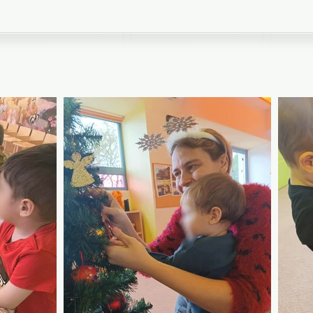
Ιερός Ναός Μεταμορφώσεως Σωτήρος Βριλησσίων
ευτήρια
Σύλλογος Άγιος Κοσμάς ο Αιτωλός