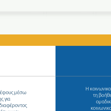
Ιερός Ναός Μεταμορφώσεως Σωτήρος Βριλησσίων
ευτήρια
Σύλλογος Άγιος Κοσμάς ο Αιτωλός
Η κοινωνικο
βρέφους μέσω
τη βοήθε
ς για
ομαδικ
νδιαφέροντος
κοινωνικο