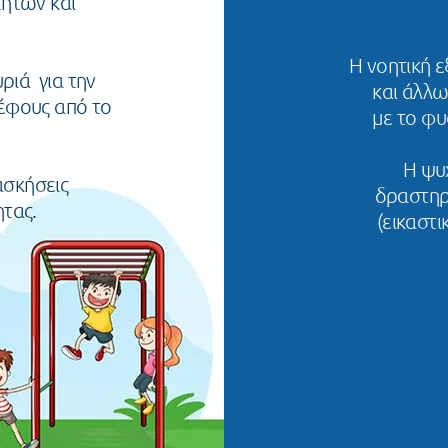
τήτων και
Η νοητική 
ριά για την
και άλλ
ρέφους από το
με το φ
Η ψυχ
ασκήσεις
δραστηρ
ητας.
(εικαστι