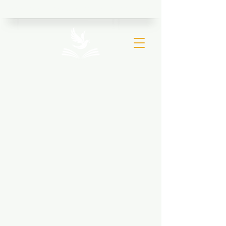
Ιερός Ναός Μεταμορφώσεως Σωτήρος Βριλησσίων