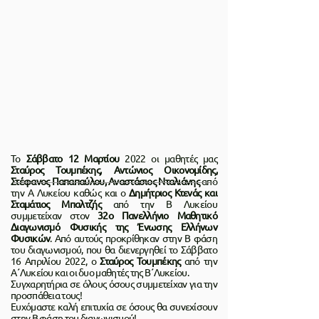
Το
Σάββατο 12 Μαρτίου
2022 οι μαθητές μας
Σταύρος Τουμπέκης, Αντώνιος Οικονομίδης,
Στέφανος Παπαπαύλου, Αναστάσιος Νταλιάνης
από
την Α Λυκείου καθώς και ο
Δημήτριος Κτενάς και
Σταμάτιος Μπαλτζής
από την Β Λυκείου
συμμετείχαν στον
32ο Πανελλήνιο Μαθητικό
Διαγωνισμό Φυσικής της Ένωσης Ελλήνων
Φυσικών
. Από αυτούς προκρίθηκαν στην Β φάση
του διαγωνισμού, που θα διενεργηθεί το Σάββατο
16 Απριλίου 2022, ο
Σταύρος Τουμπέκης
από την
Α΄Λυκείου και οι δυο μαθητές της Β΄Λυκείου.
Συγχαρητήρια σε όλους όσους συμμετείχαν για την
προσπάθεια τους!
Ευχόμαστε καλή επιτυχία σε όσους θα συνεχίσουν
στην Β φάση του διαγωνισμού!