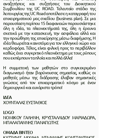
αναζητήσεις και συζητήσεις του Διοικητικού
Συμβουλίου της UC ROAD. Τελευταίο στάδιο της
λειτουργίας της UC Road αποτέλεσε η καταγραφή του
επιχειρηματικού μας σχεδίου (business plan). Σε μια
παρουσίαση περίπου 15 διαφανειών παρουσιάστηκε
όλη η ιδέα, τα πλεονεκτήματά της, όλη η έρευνα
σχετικά με την κατασκευή, την ασφάλεια αλλά και
την προώθηση της επιχείρησης μέσω διαφήμισης. Η
ιδέα θεωρείται καινοτόμα για τον ελληνικό χώρο και
κερδοφόρα. Τέλος, είναι φιλική προς το περιβάλλον
καθώς έχει συγκριτικό πλεονέκτημα με τους ρύπους
που εκπέμπουν τα πλοία και πολλά άλλα!
Η συμμετοχή των μαθητών στο συγκεκριμένο
διαγωνισμό ήταν βαρύνουσας σημασίας, καθώς οι
μαθητές μέσω της διάδρασης έλαβαν σημαντικές
γνώσεις από τον επιχειρηματικό κόσμο με έναν
δημιουργικό και ευχάριστο τρόπο!
ΙΔΕΑ
ΧΟΥΝΤΑΛΑΣ ΕΥΣΤΑΘΙΟΣ
LOGO
ΝΟΜΙΚΟΥ ΓΑΛΗΝΗ, ΚΡΥΣΤΑΛΛΙΔΟΥ ΜΑΡΙΑΔΩΡΑ,
ΜΠΑΛΑΓΙΑΝΝΗΣ ΠΑΝΑΓΙΩΤΗΣ
ΟΜΑΔΑ ΒΙΝΤΕΟ
ΚΑΤΣΙΦΑΣ ΜΙΧΑΗΛ, ΝΤΑΛΙΑΝΗΣ ΚΩΝΣΤΑΝΤΙΝΟΣ,