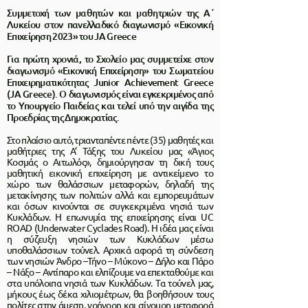
Συμμετοχή των μαθητών και μαθητριών της Α΄
Λυκείου στον πανελλαδικό διαγωνισμό «Εικονική
Επιχείρηση 2023» του JA Greece
Για πρώτη χρονιά, το Σχολείο μας συμμετείχε στον
διαγωνισμό «Εικονική Επιχείρηση» του Σωματείου
Επιχειρηματικότητας Junior Achievement Greece
(JA Greece). Ο διαγωνισμός είναι εγκεκριμένος από
το Υπουργείο Παιδείας και τελεί υπό την αιγίδα της
Προεδρίας της Δημοκρατίας.
Στο πλαίσιο αυτό, τριανταπέντε πέντε (35) μαθητές και
μαθήτριες της Α’ Τάξης του Λυκείου μας «Άγιος
Κοσμάς ο Αιτωλός», δημιούργησαν τη δική τους
μαθητική εικονική επιχείρηση με αντικείμενο το
χώρο των θαλάσσιων μεταφορών, δηλαδή της
μετακίνησης των πολιτών αλλά και εμπορευμάτων
και όσων κινούνται σε συγκεκριμένα νησιά των
Κυκλάδων. Η επωνυμία της επιχείρησης είναι UC
ROAD (Underwater Cyclades Road). Η ιδέα μας είναι
η σύζευξη νησιών των Κυκλάδων μέσω
υποθαλάσσιων τούνελ. Αρχικά αφορά τη σύνδεση
των νησιών Άνδρο –Τήνο – Μύκονο – Δήλο και Πάρο
– Νάξο – Αντίπαρο και ελπίζουμε να επεκταθούμε και
στα υπόλοιπα νησιά των Κυκλάδων. Τα τούνελ μας,
μήκους έως δέκα χιλιομέτρων, θα βοηθήσουν τους
πολίτες στην άμεση, γρήγορη και σίγουρη μεταφορά