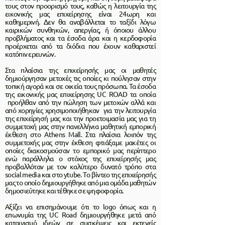
τους στον προορισμό τους, καθώς η λειτουργία της
εικονικής μας επιχείρησης είναι 24ωρη και
καθημερινή. Δεν θα αναβάλλεται το ταξίδι λόγω
καιρικών συνθηκών, απεργίας, ή όποιου άλλου
προβλήματος και τα έσοδα άρα και η κερδοφορία
προέρχεται από τα διόδια που έχουν καθαριστεί
κατόπιν ερευνών.
Στα πλαίσια της επιχείρησής μας οι μαθητές
δημιούργησαν μετοχές τις οποίες κι πούλησαν στην
τοπική αγορά και σε οικεία τους πρόσωπα. Τα έσοδα
της εικονικής μας επιχείρησης UC ROAD τα οποία
προήλθαν από την πώληση των μετοχών αλλά και
από χορηγίες χρησιμοποιήθηκαν για την λειτουργία
της επιχείρησή μας και την προετοιμασία μας για τη
συμμετοχή μας στην πανελλήνια μαθητική εμπορική
έκθεση στο Athens Mall. Στα πλαίσια λοιπόν της
συμμετοχής μας στην έκθεση φτιάξαμε μακέτες οι
οποίες διακοσμούσαν το εμπορικό μας περίπτερο
ενώ παράλληλα ο στόχος της επιχείρησής μας
προβαλλόταν με τον καλύτερο δυνατό τρόπο στα
social media και στο ytube. Το βίντεο της επιχείρησής
μας το οποίο δημιουργήθηκε από μια ομάδα μαθητών
δημοσιεύτηκε και τέθηκε σε ψηφοφορία.
Αξίζει να επισημάνουμε ότι το logo όπως και η
επωνυμία της UC Road δημιουργήθηκε μετά από
καταιγισμό ιδεών σε συσκέψεις και εκτενείς