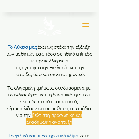
Ιερός Ναός Μεταμορφώσεως Σωτήρος Βριλησσίων
Το
Λύκειο μας
έχει ως στόχο την εξέλιξη
των μαθητών μας, τόσο σε ηθικό επίπεδο
με την καλλιέργεια
της αγάπης στην Εκκλησία και την
Πατρίδα, όσο και σε επιστημονικό.
Τα ολιγομελή τμήματα συνδυασμένα με
το ενδιαφέρον και τη δυναμικότητα του
εκπαιδευτικού προσωπικού,
εξασφαλίζουν στους μαθητές τα εφόδια
για την
βέλτιστη προσωπική και
ακαδημαϊκή ανάπτυξη
Το φιλικό και υποστηρικτικό κλίμα
και η