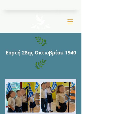
Ιερός Ναός Μεταμορφώσεως Σωτήρος Βριλησσίων
Εορτή 28ης Οκτωβρίου 1940