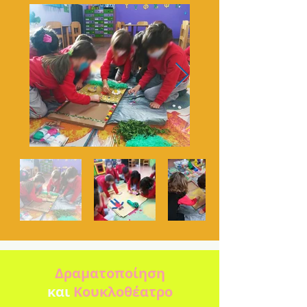
Δραματοποίηση
και
Κουκλοθέατρο