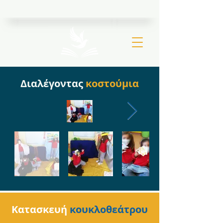
Ιερός Ναός Μεταμορφώσεως Σωτήρος Βριλησσίων
Διαλέγοντας
κοστούμια
Κατασκευή
κουκλοθεάτρου