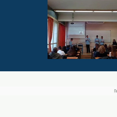
Βρεφονηπιακός Σταθμός
Π