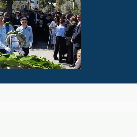
ιο
Λύκειο