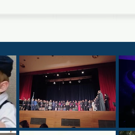
Ιερός Ναός Μεταμορφώσεως Σωτήρος Βριλησσίων
ευτήρια
Σύλλογος Άγιος Κοσμάς ο Αιτωλός